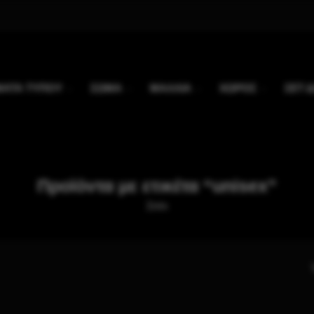
ΑΤΑ ΤΥΠΟΥ
ΣΩΜΑ
ΜΑΛΛΙΑ
ΧΩΡΟΣ
ΣΕΤ 
Προϊόντα με ετικέτα “unisex”
Σπίτι